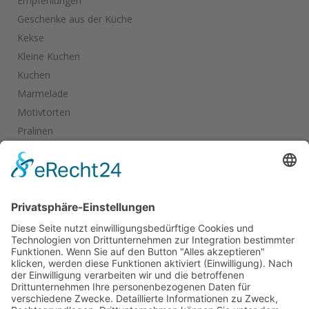
Empfehlungen
Geschenke aus der Küche
Kekse
Kleine Kuchen
Kuchen
Marmelade
Motivtorten
Pralinen
Salate
Salziges
Schokolade
start_torte
Torten
Weihnachtskekse
Hier dürfen Sie ein wenig stöbern