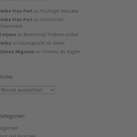
Heike Frau Port
zu
Fruchtiger Reissalat
Heike Frau Port
zu
Griechischer
Bauernsalat
Tatjana
zu
Blumentopf Pralinen essbar
Heiko
zu
Hasengesicht als Kekse
Gianna Mignano
zu
Tiramisu als Kugeln
Archiv
Kategorien
Allgemein
Brot und Brötchen