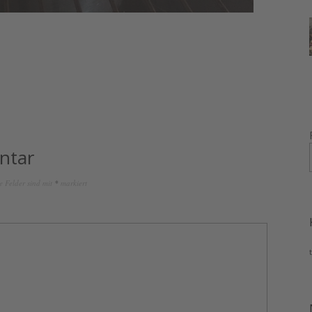
ntar
e Felder sind mit
*
markiert