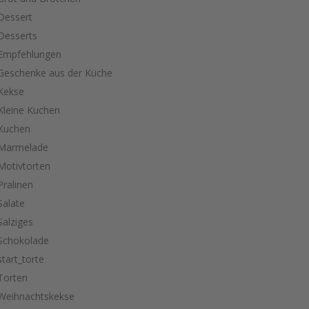
Dessert
Desserts
Empfehlungen
Geschenke aus der Küche
Kekse
Kleine Kuchen
Kuchen
Marmelade
Motivtorten
Pralinen
Salate
Salziges
Schokolade
start_torte
Torten
Weihnachtskekse