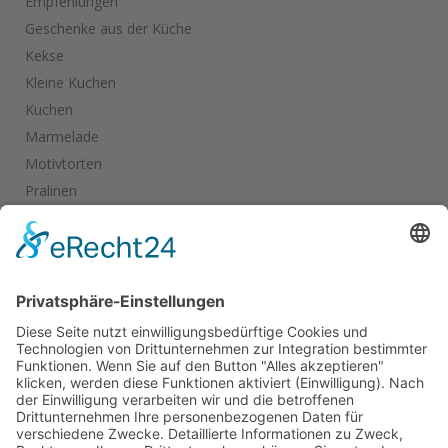
Empfehlungen
Geschenke aus der Küche
Kekse
Kleine Kuchen
Kuchen
Marmelade
Motivtorten
Pralinen
Salate
Salziges
Schokolade
start_torte
Torten
Weihnachtskekse
Hier dürfen Sie ein wenig stöbern