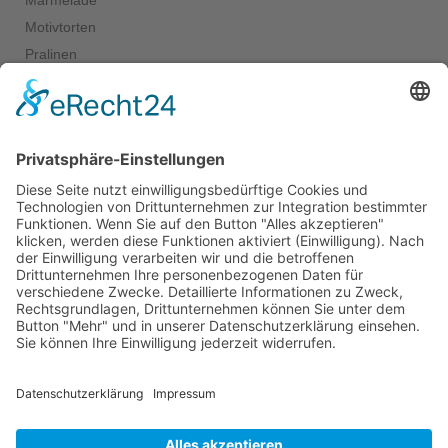
Marmelade
Motivtorten
Pralinen
Salate
Salziges
Schokolade
start_torte
Torten
Weihnachtskekse
Hier dürfen Sie ein wenig stöbern