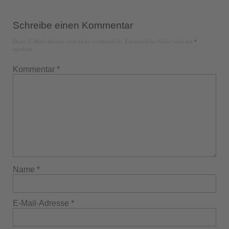
Schreibe einen Kommentar
Deine E-Mail-Adresse wird nicht veröffentlicht.
Erforderliche Felder sind mit
*
markiert
Kommentar
*
Name
*
E-Mail-Adresse
*