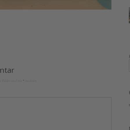
ntar
e Felder sind mit
*
markiert