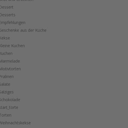
Dessert
Desserts
Empfehlungen
Geschenke aus der Küche
Kekse
Kleine Kuchen
Kuchen
Marmelade
Motivtorten
Pralinen
Salate
Salziges
Schokolade
start_torte
Torten
Weihnachtskekse