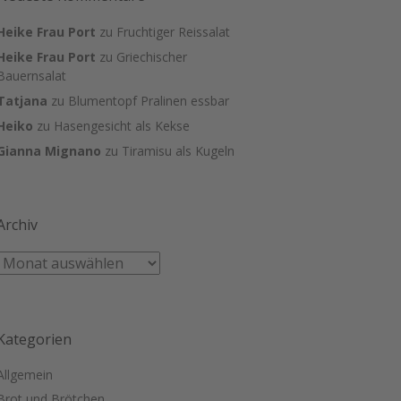
Heike Frau Port
zu
Fruchtiger Reissalat
Heike Frau Port
zu
Griechischer
Bauernsalat
Tatjana
zu
Blumentopf Pralinen essbar
Heiko
zu
Hasengesicht als Kekse
Gianna Mignano
zu
Tiramisu als Kugeln
Archiv
Kategorien
Allgemein
Brot und Brötchen