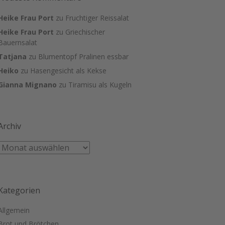
Heike Frau Port
zu
Fruchtiger Reissalat
Heike Frau Port
zu
Griechischer
Bauernsalat
Tatjana
zu
Blumentopf Pralinen essbar
Heiko
zu
Hasengesicht als Kekse
Gianna Mignano
zu
Tiramisu als Kugeln
Archiv
Kategorien
Allgemein
Brot und Brötchen