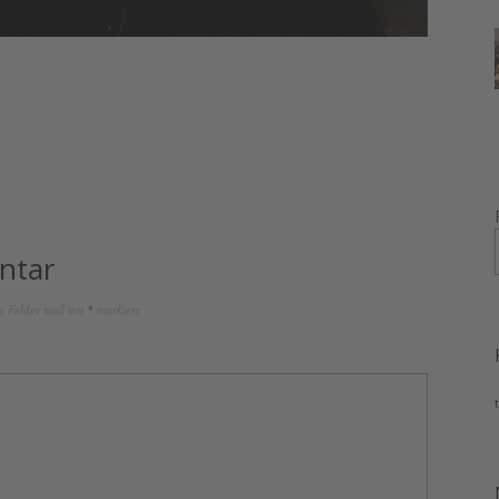
ntar
e Felder sind mit
*
markiert