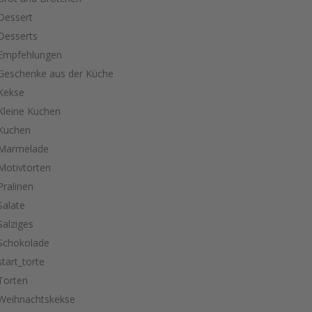
Dessert
Desserts
Empfehlungen
Geschenke aus der Küche
Kekse
Kleine Kuchen
Kuchen
Marmelade
Motivtorten
Pralinen
Salate
Salziges
Schokolade
start_torte
Torten
Weihnachtskekse