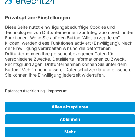
Schokolade
start_torte
Torten
Weihnachtskekse
Hier dürfen Sie ein wenig stöbern
© Beates Backschätze .
Datenschutz
.
Impressum