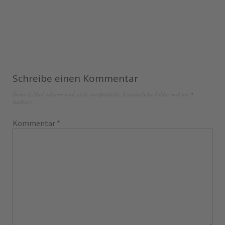
Schreibe einen Kommentar
Deine E-Mail-Adresse wird nicht veröffentlicht.
Erforderliche Felder sind mit
*
markiert
Kommentar
*