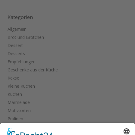
Kategorien
Allgemein
Brot und Brötchen
Dessert
Desserts
Empfehlungen
Geschenke aus der Küche
Kekse
Kleine Kuchen
Kuchen
Marmelade
Motivtorten
Pralinen
Salate
Salziges