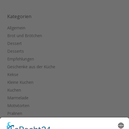
Kategorien
Allgemein
Brot und Brötchen
Dessert
Desserts
Empfehlungen
Geschenke aus der Küche
Kekse
Kleine Kuchen
Kuchen
Marmelade
Motivtorten
Pralinen
Salate
Salziges