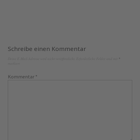
Schreibe einen Kommentar
Deine E-Mail-Adresse wird nicht veröffentlicht.
Erforderliche Felder sind mit
*
markiert
Kommentar
*