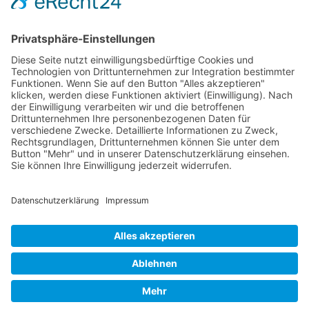
Schokolade
start_torte
Torten
Weihnachtskekse
Hier dürfen Sie ein wenig stöbern
© Beates Backschätze .
Datenschutz
.
Impressum