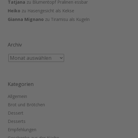
Tatjana
zu
Blumentopf Pralinen essbar
Heiko
zu
Hasengesicht als Kekse
Gianna Mignano
zu
Tiramisu als Kugeln
Archiv
Kategorien
Allgemein
Brot und Brötchen
Dessert
Desserts
Empfehlungen
Geschenke aus der Küche