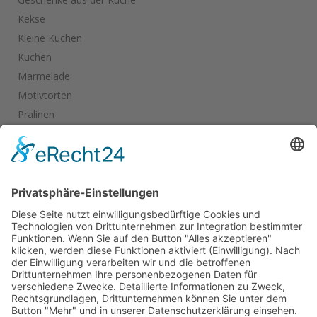
Kekse
Kleine Kuchen
Kuchen
Marmelade
Motivtorten
Pralinen
Salate
Salziges
Schokolade
start_torte
Torten
Weihnachtskekse
Hier dürfen Sie ein wenig stöbern