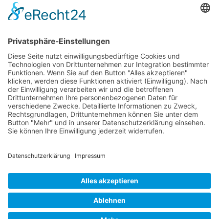
Salate
Salziges
Schokolade
start_torte
Torten
Weihnachtskekse
Hier dürfen Sie ein wenig stöbern
© Beates Backschätze .
Datenschutz
.
Impressum