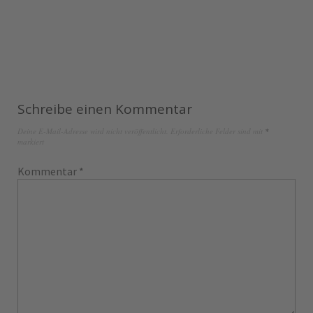
Schreibe einen Kommentar
Deine E-Mail-Adresse wird nicht veröffentlicht.
Erforderliche Felder sind mit
*
markiert
Kommentar
*