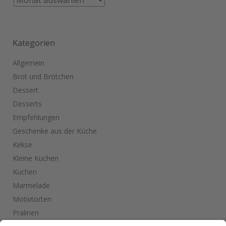
Kategorien
Allgemein
Brot und Brötchen
Dessert
Desserts
Empfehlungen
Geschenke aus der Küche
Kekse
Kleine Kuchen
Kuchen
Marmelade
Motivtorten
Pralinen