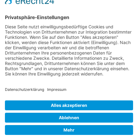
Schokolade
start_torte
Torten
Weihnachtskekse
Hier dürfen Sie ein wenig stöbern
© Beates Backschätze .
Datenschutz
.
Impressum