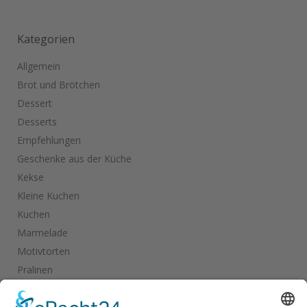
Kategorien
Allgemein
Brot und Brötchen
Dessert
Desserts
Empfehlungen
Geschenke aus der Küche
Kekse
Kleine Kuchen
Kuchen
Marmelade
Motivtorten
Pralinen
Salate
Salziges