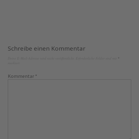
Schreibe einen Kommentar
Deine E-Mail-Adresse wird nicht veröffentlicht.
Erforderliche Felder sind mit
*
markiert
Kommentar
*