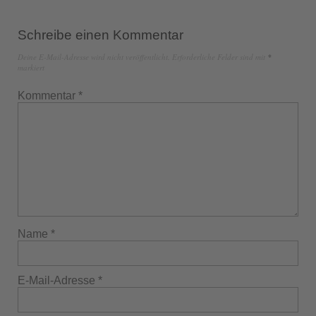
Schreibe einen Kommentar
Deine E-Mail-Adresse wird nicht veröffentlicht.
Erforderliche Felder sind mit
*
markiert
Kommentar
*
Name
*
E-Mail-Adresse
*