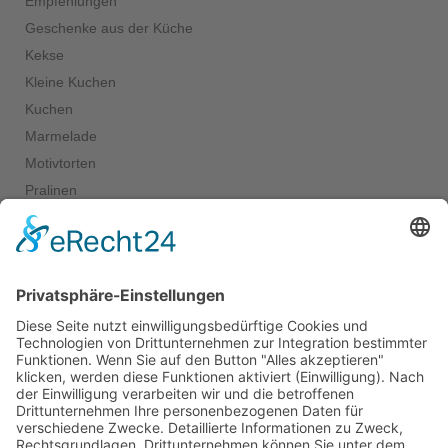
Empfehlungen
Geschenke aus der Küche
Kekse
Kleine Kuchen
Kuchen
Marmelade
Motivtorten
Pralinen
Salate
Salziges
Schokolade
start_torte
Torten
Weihnachtskekse
Hier dürfen Sie ein wenig stöbern