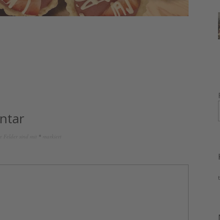
ntar
e Felder sind mit
*
markiert