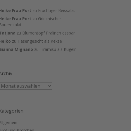
Heike Frau Port
zu
Fruchtiger Reissalat
Heike Frau Port
zu
Griechischer
Bauernsalat
Tatjana
zu
Blumentopf Pralinen essbar
Heiko
zu
Hasengesicht als Kekse
Gianna Mignano
zu
Tiramisu als Kugeln
Archiv
Kategorien
Allgemein
Brot und Brötchen