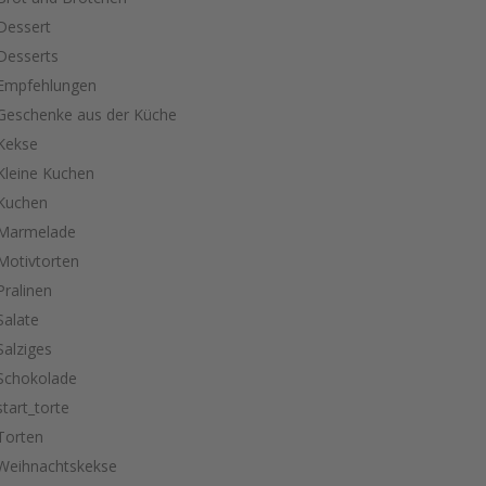
Dessert
Desserts
Empfehlungen
Geschenke aus der Küche
Kekse
Kleine Kuchen
Kuchen
Marmelade
Motivtorten
Pralinen
Salate
Salziges
Schokolade
start_torte
Torten
Weihnachtskekse