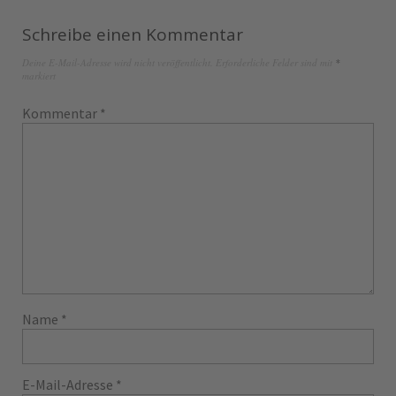
Schreibe einen Kommentar
Deine E-Mail-Adresse wird nicht veröffentlicht.
Erforderliche Felder sind mit
*
markiert
Kommentar
*
Name
*
E-Mail-Adresse
*