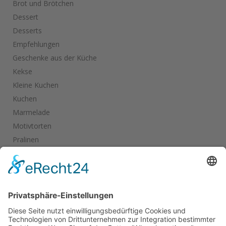
Brot und Brötchen
Dessert
Desserts
Empfehlungen
Geschenke aus der Küche
Kekse
Kleine Kuchen
Kuchen
Marmelade
Motivtorten
Pralinen
Salate
Salziges
Schokolade
start_torte
Torten
Weihnachtskekse