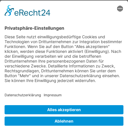
Salate
Salziges
Schokolade
start_torte
Torten
Weihnachtskekse
Hier dürfen Sie ein wenig stöbern
© Beates Backschätze .
Datenschutz
.
Impressum