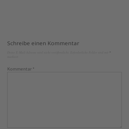
Schreibe einen Kommentar
Deine E-Mail-Adresse wird nicht veröffentlicht.
Erforderliche Felder sind mit
*
markiert
Kommentar
*