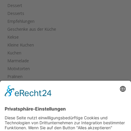
Dessert
Desserts
Empfehlungen
Geschenke aus der Küche
Kekse
Kleine Kuchen
Kuchen
Marmelade
Motivtorten
Pralinen
Salate
Salziges
Schokolade
start_torte
Torten
Weihnachtskekse