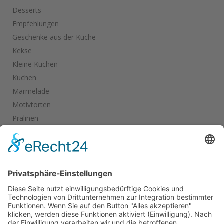
Desserts
Empfehlungen
Geschenke aus der Küche
Kekse
Kleine Kuchen
Kuchen
Marmelade
Motivtorten
Pralinen
Salate
Salziges
Schokolade
start_torte
Torten
Weihnachtskekse