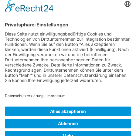
Salziges
Schokolade
start_torte
Torten
Weihnachtskekse
Hier dürfen Sie ein wenig stöbern
© Beates Backschätze .
Datenschutz
.
Impressum