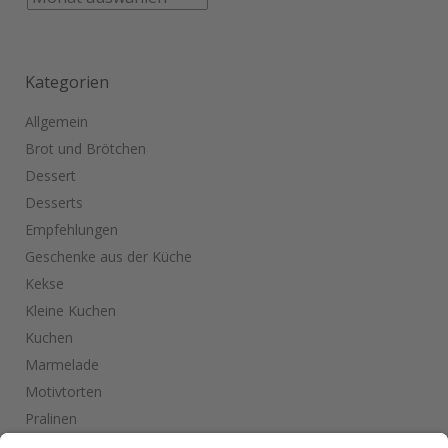
Kategorien
Allgemein
Brot und Brötchen
Dessert
Desserts
Empfehlungen
Geschenke aus der Küche
Kekse
Kleine Kuchen
Kuchen
Marmelade
Motivtorten
Pralinen
Salate