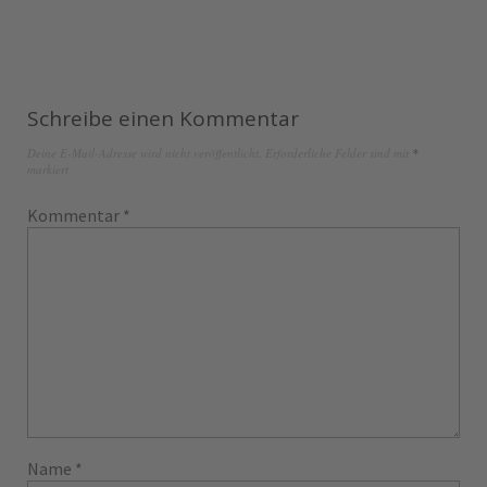
Schreibe einen Kommentar
Deine E-Mail-Adresse wird nicht veröffentlicht.
Erforderliche Felder sind mit
*
markiert
Kommentar
*
Name
*