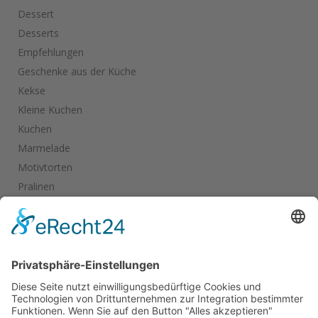
Dessert
Desserts
Empfehlungen
Geschenke aus der Küche
Kekse
Kleine Kuchen
Kuchen
Marmelade
Motivtorten
Pralinen
Salate
Salziges
Schokolade
start_torte
Torten
Weihnachtskekse