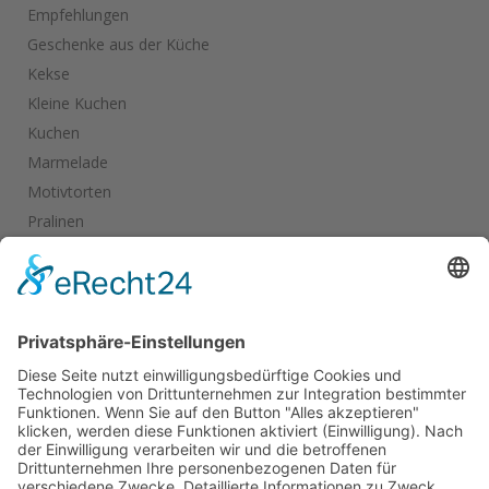
Empfehlungen
Geschenke aus der Küche
Kekse
Kleine Kuchen
Kuchen
Marmelade
Motivtorten
Pralinen
Salate
Salziges
Schokolade
start_torte
Torten
Weihnachtskekse
Hier dürfen Sie ein wenig stöbern