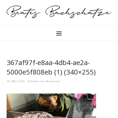
367af97f-e8aa-4db4-ae2a-
5000e5f808eb (1) (340×255)
20. März 2020
Schreibe einen Kommentar