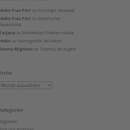
Heike Frau Port
zu
Fruchtiger Reissalat
Heike Frau Port
zu
Griechischer
Bauernsalat
Tatjana
zu
Blumentopf Pralinen essbar
Heiko
zu
Hasengesicht als Kekse
Gianna Mignano
zu
Tiramisu als Kugeln
Archiv
Kategorien
Allgemein
Brot und Brötchen