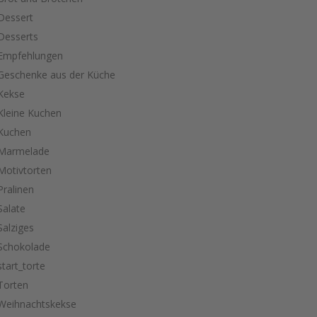
Dessert
Desserts
Empfehlungen
Geschenke aus der Küche
Kekse
Kleine Kuchen
Kuchen
Marmelade
Motivtorten
Pralinen
Salate
Salziges
Schokolade
start_torte
Torten
Weihnachtskekse