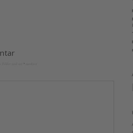
ntar
e Felder sind mit
*
markiert