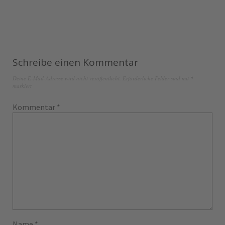
Schreibe einen Kommentar
Deine E-Mail-Adresse wird nicht veröffentlicht.
Erforderliche Felder sind mit
*
markiert
Kommentar
*
Name
*