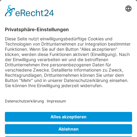
Salate
Salziges
Schokolade
start_torte
Torten
Weihnachtskekse
Hier dürfen Sie ein wenig stöbern
© Beates Backschätze .
Datenschutz
.
Impressum