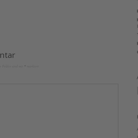
ntar
e Felder sind mit
*
markiert