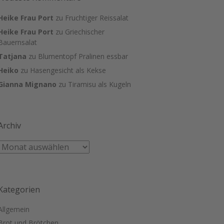
Heike Frau Port
zu
Fruchtiger Reissalat
Heike Frau Port
zu
Griechischer
Bauernsalat
Tatjana
zu
Blumentopf Pralinen essbar
Heiko
zu
Hasengesicht als Kekse
Gianna Mignano
zu
Tiramisu als Kugeln
Archiv
Kategorien
Allgemein
Brot und Brötchen