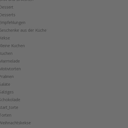
Dessert
Desserts
Empfehlungen
Geschenke aus der Küche
Kekse
Kleine Kuchen
Kuchen
Marmelade
Motivtorten
Pralinen
Salate
Salziges
Schokolade
start_torte
Torten
Weihnachtskekse