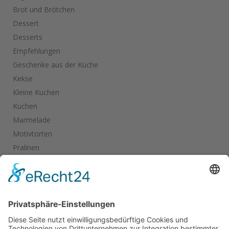
Brot und Brötchen
Dessert
Desserts
Empfehlungen
Geschenke aus der Küche
Kekse
Kleine Kuchen
Kuchen
Marmelade
Motivtorten
Pralinen
Salate
Salziges
Schokolade
start_torte
Torten