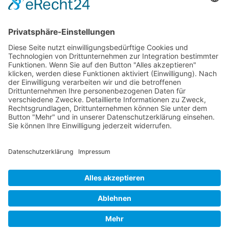
Salziges
Schokolade
start_torte
Torten
Weihnachtskekse
Hier dürfen Sie ein wenig stöbern
© Beates Backschätze .
Datenschutz
.
Impressum