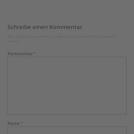
Schreibe einen Kommentar
Deine E-Mail-Adresse wird nicht veröffentlicht.
Erforderliche Felder sind mit
*
markiert
Kommentar
*
Name
*