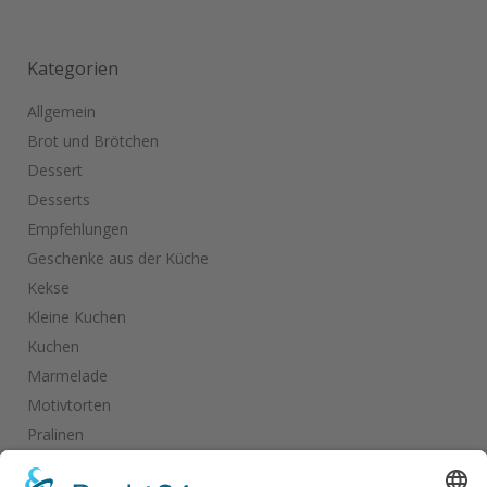
Kategorien
Allgemein
Brot und Brötchen
Dessert
Desserts
Empfehlungen
Geschenke aus der Küche
Kekse
Kleine Kuchen
Kuchen
Marmelade
Motivtorten
Pralinen
Salate