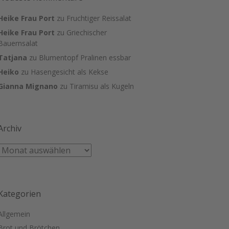
Heike Frau Port
zu
Fruchtiger Reissalat
Heike Frau Port
zu
Griechischer
Bauernsalat
Tatjana
zu
Blumentopf Pralinen essbar
Heiko
zu
Hasengesicht als Kekse
Gianna Mignano
zu
Tiramisu als Kugeln
Archiv
Kategorien
Allgemein
Brot und Brötchen