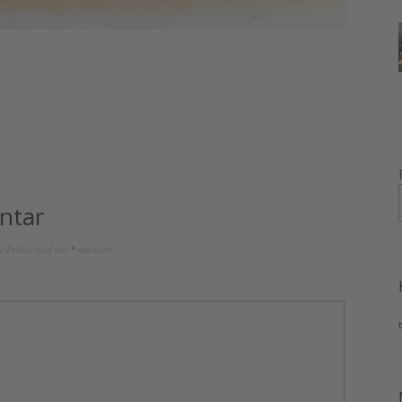
ntar
e Felder sind mit
*
markiert