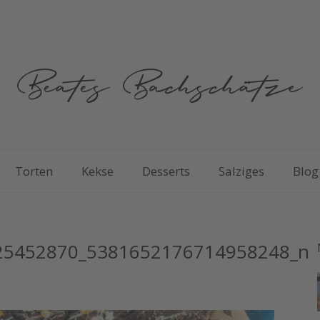
Torten
Kekse
Desserts
Salziges
Blog
25452870_5381652176714958248_n