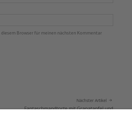
in diesem Browser für meinen nächsten Kommentar
Nächster Artikel
Fantaschmandtorte mit Granatapfel und
Pfirsichen