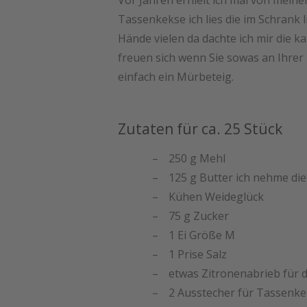
Vor Jahren erhielt ich mal von mein
Tassenkekse ich lies die im Schrank 
Hände vielen da dachte ich mir die 
freuen sich wenn Sie sowas an Ihrer
einfach ein Mürbeteig.
Zutaten für ca. 25 Stück
250 g Mehl
125 g Butter ich nehme die
Kühen Weideglück
75 g Zucker
1 Ei Größe M
1 Prise Salz
etwas Zitronenabrieb für 
2 Ausstecher für Tassenk