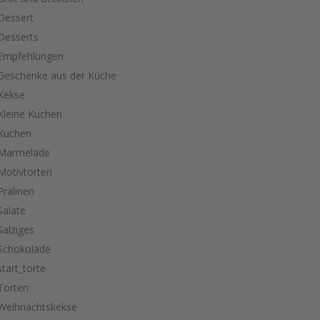
Dessert
Desserts
Empfehlungen
Geschenke aus der Küche
Kekse
Kleine Kuchen
Kuchen
Marmelade
Motivtorten
Pralinen
Salate
Salziges
Schokolade
start_torte
Torten
Weihnachtskekse