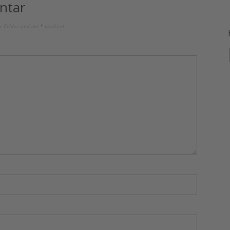
ntar
e Felder sind mit
*
markiert