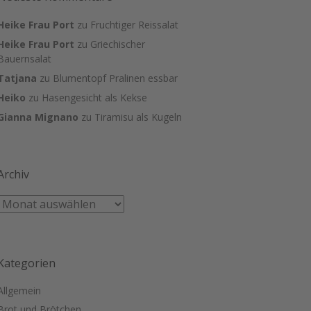
Heike Frau Port
zu
Fruchtiger Reissalat
Heike Frau Port
zu
Griechischer
Bauernsalat
Tatjana
zu
Blumentopf Pralinen essbar
Heiko
zu
Hasengesicht als Kekse
Gianna Mignano
zu
Tiramisu als Kugeln
Archiv
Kategorien
Allgemein
Brot und Brötchen