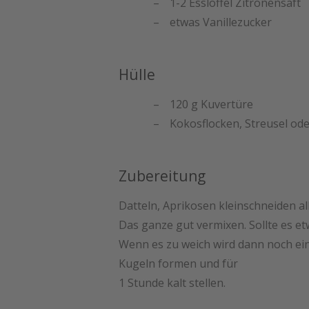
1-2 Esslöffel Zitronensaft
etwas Vanillezucker
Hülle
120 g Kuvertüre
Kokosflocken, Streusel o
Zubereitung
Datteln, Aprikosen kleinschneiden a
Das ganze gut vermixen. Sollte es e
Wenn es zu weich wird dann noch ei
Kugeln formen und für
1 Stunde kalt stellen.