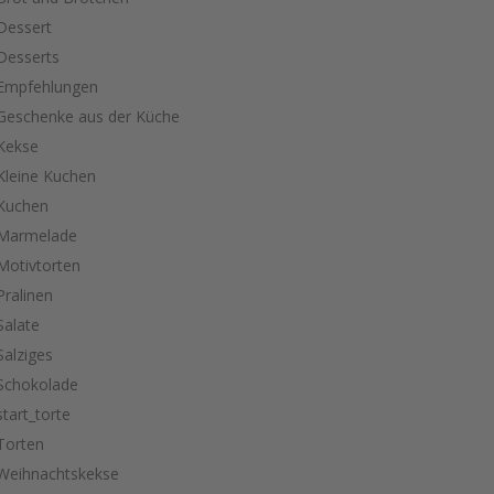
Dessert
Desserts
Empfehlungen
Geschenke aus der Küche
Kekse
Kleine Kuchen
Kuchen
Marmelade
Motivtorten
Pralinen
Salate
Salziges
Schokolade
start_torte
Torten
Weihnachtskekse