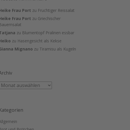
Heike Frau Port
zu
Fruchtiger Reissalat
Heike Frau Port
zu
Griechischer
Bauernsalat
Tatjana
zu
Blumentopf Pralinen essbar
Heiko
zu
Hasengesicht als Kekse
Gianna Mignano
zu
Tiramisu als Kugeln
Archiv
Kategorien
Allgemein
Brot und Brötchen