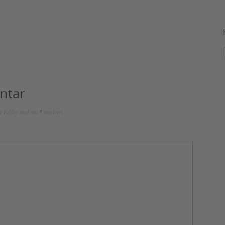
ntar
e Felder sind mit
*
markiert