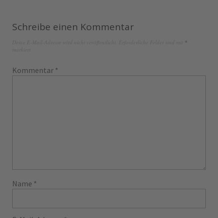
Schreibe einen Kommentar
Deine E-Mail-Adresse wird nicht veröffentlicht.
Erforderliche Felder sind mit
*
markiert
Kommentar
*
Name
*