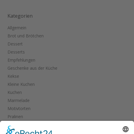
Kategorien
Allgemein
Brot und Brötchen
Dessert
Desserts
Empfehlungen
Geschenke aus der Küche
Kekse
Kleine Kuchen
Kuchen
Marmelade
Motivtorten
Pralinen
Salate
Salziges