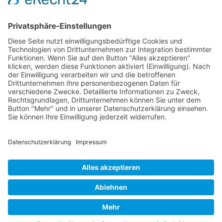
Schokolade
start_torte
Torten
Weihnachtskekse
Hier dürfen Sie ein wenig stöbern
© Beates Backschätze .
Datenschutz
.
Impressum