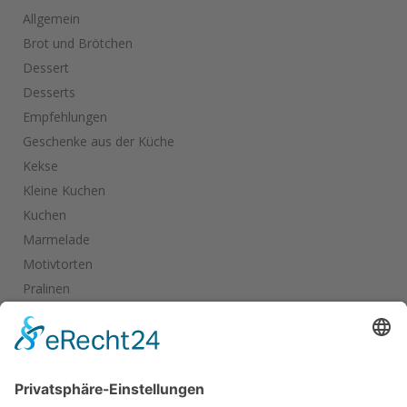
Allgemein
Brot und Brötchen
Dessert
Desserts
Empfehlungen
Geschenke aus der Küche
Kekse
Kleine Kuchen
Kuchen
Marmelade
Motivtorten
Pralinen
Salate
Salziges
Schokolade
start_torte