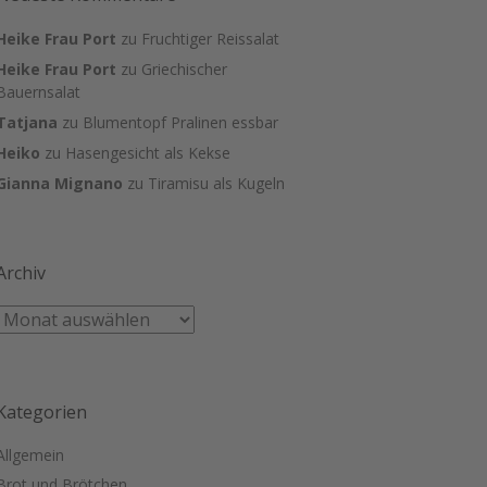
Heike Frau Port
zu
Fruchtiger Reissalat
Heike Frau Port
zu
Griechischer
Bauernsalat
Tatjana
zu
Blumentopf Pralinen essbar
Heiko
zu
Hasengesicht als Kekse
Gianna Mignano
zu
Tiramisu als Kugeln
Archiv
Kategorien
Allgemein
Brot und Brötchen