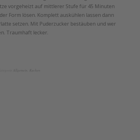
ze vorgeheizt auf mittlerer Stufe für 45 Minuten
er Form lösen. Komplett auskühlen lassen dann
latte setzen. Mit Puderzucker bestäuben und wer
n. Traumhaft lecker.
ategorie
Allgemein
,
Kuchen