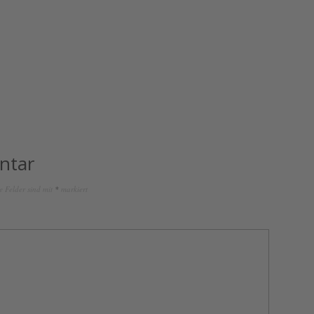
ntar
e Felder sind mit
*
markiert