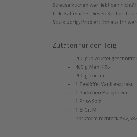
Streuselkuchen wer liebt den nicht? 
tolle Kaffeeidee. Diesen Kuchen hab
Stück übrig. Probiert Ihn aus Ihr wer
Zutaten für den Teig
200 g in Würfel geschnitte
400 g Mehl 405
200 g Zucker
1 Teelöffel Vanilleextrakt
1 Päckchen Backpulver
1 Prise Salz
1 Ei Gr. M
Backform rechteckig42,5×2