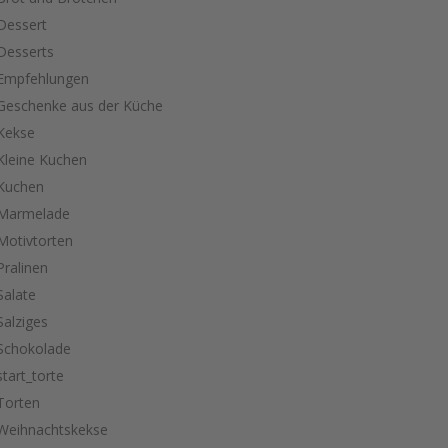
Dessert
Desserts
Empfehlungen
Geschenke aus der Küche
Kekse
Kleine Kuchen
Kuchen
Marmelade
Motivtorten
Pralinen
Salate
Salziges
Schokolade
start_torte
Torten
Weihnachtskekse