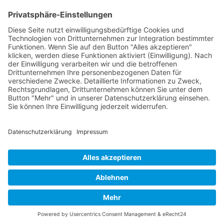
start_torte
Torten
Weihnachtskekse
Hier dürfen Sie ein wenig stöbern
© Beates Backschätze .
Datenschutz
.
Impressum