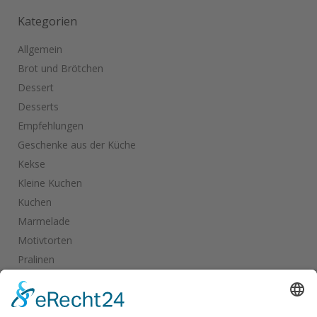
Kategorien
Allgemein
Brot und Brötchen
Dessert
Desserts
Empfehlungen
Geschenke aus der Küche
Kekse
Kleine Kuchen
Kuchen
Marmelade
Motivtorten
Pralinen
Salate
Salziges
Schokolade