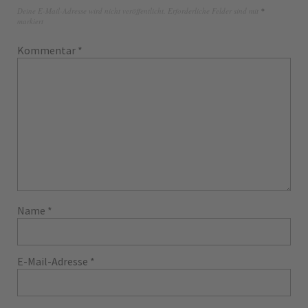
Deine E-Mail-Adresse wird nicht veröffentlicht.
Erforderliche Felder sind mit
*
markiert
Kommentar
*
Name
*
E-Mail-Adresse
*