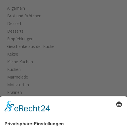
Allgemein
Brot und Brötchen
Dessert
Desserts
Empfehlungen
Geschenke aus der Küche
Kekse
Kleine Kuchen
Kuchen
Marmelade
Motivtorten
Pralinen
Salate
Salziges
Schokolade
start_torte