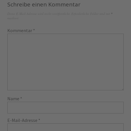
Schreibe einen Kommentar
Deine E-Mail-Adresse wird nicht veröffentlicht.
Erforderliche Felder sind mit
*
markiert
Kommentar
*
Name
*
E-Mail-Adresse
*